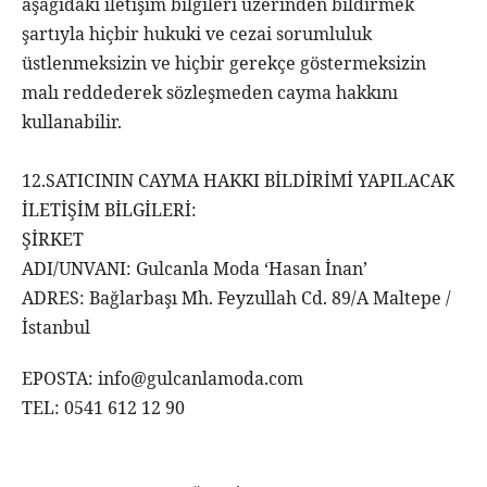
aşağıdaki iletişim bilgileri üzerinden bildirmek
şartıyla hiçbir hukuki ve cezai sorumluluk
üstlenmeksizin ve hiçbir gerekçe göstermeksizin
malı reddederek sözleşmeden cayma hakkını
kullanabilir.
12.SATICININ CAYMA HAKKI BİLDİRİMİ YAPILACAK
İLETİŞİM BİLGİLERİ:
ŞİRKET
ADI/UNVANI: Gulcanla Moda ‘Hasan İnan’
ADRES: Bağlarbaşı Mh. Feyzullah Cd. 89/A Maltepe /
İstanbul
EPOSTA: info@gulcanlamoda.com
TEL: 0541 612 12 90